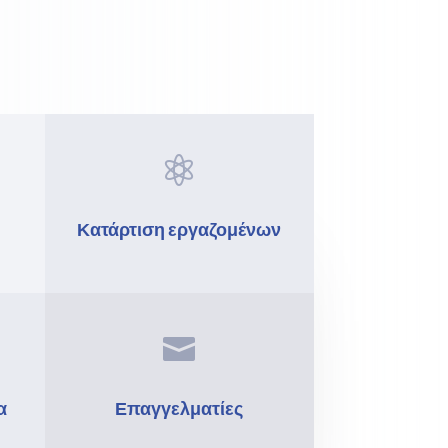

Κατάρτιση εργαζομένων

α
Επαγγελματίες